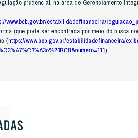
egulação prudencial, na área de Gerenciamento Integ
s://www.bcb.gov.br/estabilidadefinanceira/regulacao
norma (que pode ser encontrada por meio do busca no
ho (
https://www.bcb.gov.br/estabilidadefinanceira/exi
lu%C3%A7%C3%A3o%20BCB&numero=111
)
ADAS