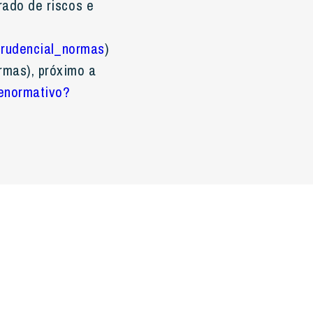
rado de riscos e
_prudencial_normas
)
rmas), próximo a
benormativo?