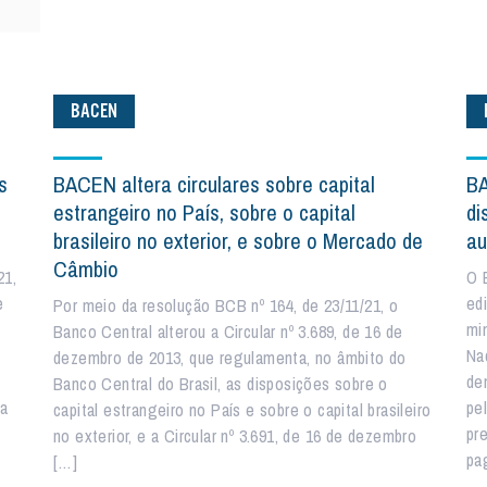
BACEN
s
BACEN altera circulares sobre capital
BA
estrangeiro no País, sobre o capital
di
brasileiro no exterior, e sobre o Mercado de
au
Câmbio
21,
O 
e
ed
Por meio da resolução BCB nº 164, de 23/11/21, o
mi
Banco Central alterou a Circular nº 3.689, de 16 de
Na
dezembro de 2013, que regulamenta, no âmbito do
de
Banco Central do Brasil, as disposições sobre o
da
pe
capital estrangeiro no País e sobre o capital brasileiro
pr
no exterior, e a Circular nº 3.691, de 16 de dezembro
pa
[…]