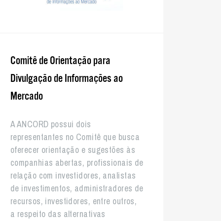
Comitê de Orientação para
Divulgação de Informações ao
Mercado
A ANCORD possui dois
representantes no Comitê que busca
oferecer orientação e sugestões às
companhias abertas, profissionais de
relação com investidores, analistas
de investimentos, administradores de
recursos, investidores, entre outros,
a respeito das alternativas