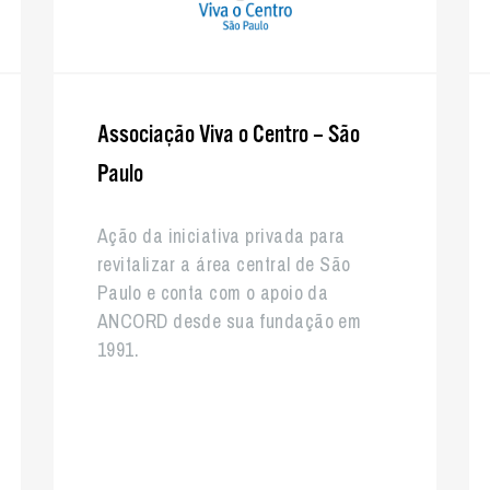
Associação Viva o Centro – São
Paulo
Ação da iniciativa privada para
revitalizar a área central de São
Paulo e conta com o apoio da
ANCORD desde sua fundação em
1991.