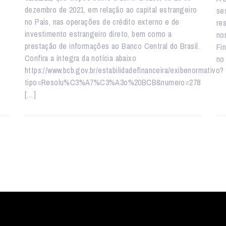
dezembro de 2021, em relação ao capital estrangeiro
se
no País, nas operações de crédito externo e de
re
investimento estrangeiro direto, bem como a
no
prestação de informações ao Banco Central do Brasil.
Fi
Confira a íntegra da notícia abaixo
no
https://www.bcb.gov.br/estabilidadefinanceira/exibenormativo?
tipo=Resolu%C3%A7%C3%A3o%20BCB&numero=278
[…]