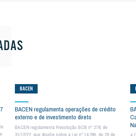
ADAS
BACEN
17
BACEN regulamenta operações de crédito
BA
externo e de investimento direto
Ca
Na
de
BACEN regulamenta Resolução BCB n° 278, de
 n
31/12/22, que dispõe sobre a Lei nº 14.286, de 29 de
A 