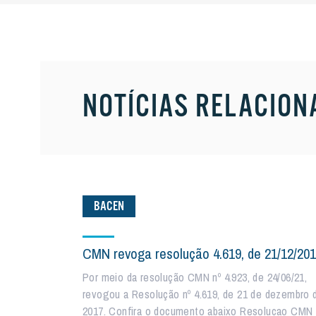
NOTÍCIAS RELACION
BACEN
CMN revoga resolução 4.619, de 21/12/20
Por meio da resolução CMN nº 4.923, de 24/06/21,
revogou a Resolução nº 4.619, de 21 de dezembro 
2017. Confira o documento abaixo Resolucao CMN