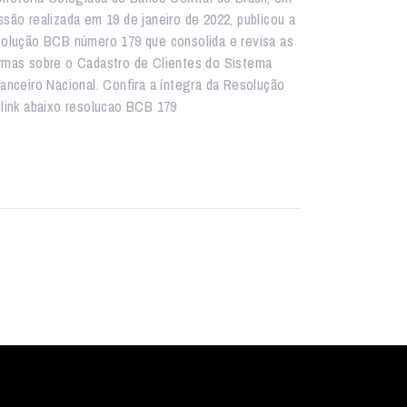
ssão realizada em 19 de janeiro de 2022, publicou a
solução BCB número 179 que consolida e revisa as
rmas sobre o Cadastro de Clientes do Sistema
nanceiro Nacional. Confira a íntegra da Resolução
 link abaixo resolucao BCB 179