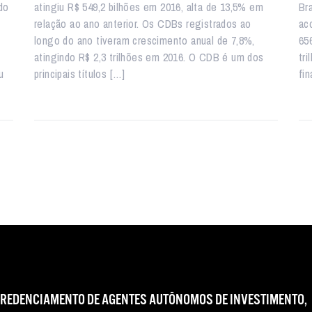
do
atingiu R$ 549,2 bilhões em 2016, alta de 13,5% em
Br
relação ao ano anterior. Os CDBs registrados ao
ac
longo do ano tiveram crescimento anual de 7,8%,
65
atingindo R$ 2,3 trilhões em 2016. O CDB é um dos
tr
u
principais títulos […]
fin
CREDENCIAMENTO DE AGENTES AUTÔNOMOS DE INVESTIMENTO,