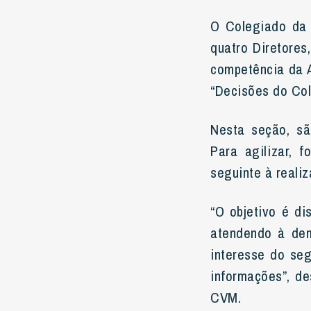
O Colegiado da 
quatro Diretores
competência da 
“Decisões do Cole
Nesta seção, sã
Para agilizar, 
seguinte à reali
“O objetivo é di
atendendo à dem
interesse do se
informações”, d
CVM.