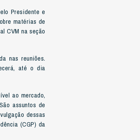
elo Presidente e
sobre matérias de
tal CVM na seção
da nas reuniões.
ecerá, até o dia
sível ao mercado,
 São assuntos de
ivulgação dessas
idência (CGP) da