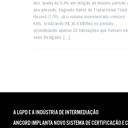
ano, queda de 5,4% em relação ao mesmo período 
ano passado, segundo dados da Trasactional Track
Record (TTR). Já o volume movimentado cresceu
64%, totalizando R$ 16,4 bilhões no período,
considerando apenas 33 transações que tiveram se
valor divulgado. […]
A LGPD E A INDÚSTRIA DE INTERMEDIAÇÃO
ANCORD IMPLANTA NOVO SISTEMA DE CERTIFICAÇÃO E 