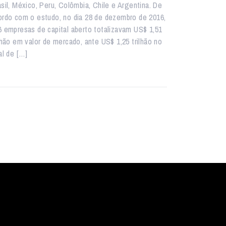
asil, México, Peru, Colômbia, Chile e Argentina. De
ordo com o estudo, no dia 28 de dezembro de 2016,
6 empresas de capital aberto totalizavam US$ 1,51
ilhão em valor de mercado, ante US$ 1,25 trilhão no
al de […]