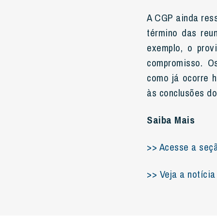
A CGP ainda ress
término das reu
exemplo, o prov
compromisso. Os
como já ocorre h
às conclusões do
Saiba Mais
>> Acesse a seçã
>> Veja a notíci