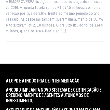
A BM&FBOVESPA divulgou o resultado do segundo trimestre
de 2016. A receita líquida somou R$ 574,5 milhões, com uma
variação positiva de 3,6%, frente ao mesmo período do ano
passado. As despesas também tiveram um aumento de 35,7%
e totalizaram R$ 268,8 milhões. O prejuízo líquido foi de 114,4
milhões, queda de 136% frente ao […]
A LGPD E A INDÚSTRIA DE INTERMEDIAÇÃO
ANCORD IMPLANTA NOVO SISTEMA DE CERTIFICAÇÃO E
CREDENCIAMENTO DE AGENTES AUTÔNOMOS DE
INVESTIMENTO,