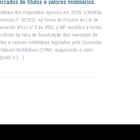
rcados de títulos e valores mobiliários.
Câmara dos Deputados aprovou em 22/02, a Medida
ovisória nº 1072/21, na forma do Projeto de Lei de
nversão (PLV) nº 2 de 2022. A MP modifica a forma
 cálculo da taxa de fiscalização dos mercados de
tulos e valores mobiliários regulados pela Comissão
 Valores Mobiliários (CVM), reajustando o valor
gundo o […]