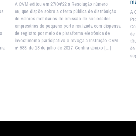
me
A CVM editou em 27/04/22 a Resolução número
os
88, que dispõe sobre a oferta pública de distribuição
A 
de valores mobiliários de emissão de sociedades
Pr
empresárias de pequeno porte realizada com dispensa
Co
os
de registro por meio de plataforma eletrônica de
de
investimento participativo e revoga a Instrução CVM
tí
ria
nº 588, de 13 de julho de 2017. Confira abaixo […]
de
se