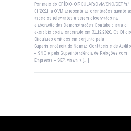
Por meio do OFÍCIO-CIRCULAR/CVM/SNC/SEP/n.º
01/2021, a CVM apresenta as orientações quanto a
aspectos relevantes a serem observados na
elaboração das Demonstrações Contábeis para o
exercício social encerrado em 31.12.2020. Os Ofíci
Circulares emitidos em conjunto pela
Superintendência de Normas Contábeis e de Audito
– SNC e pela Superintendência de Relações com
Empresas – SEP, visam a […]