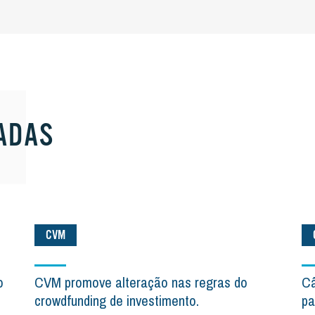
ADAS
CVM
o
CVM promove alteração nas regras do
Câ
crowdfunding de investimento.
pa