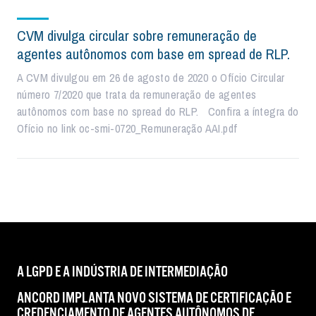
CVM divulga circular sobre remuneração de
agentes autônomos com base em spread de RLP.
A CVM divulgou em 26 de agosto de 2020 o Ofício Circular
número 7/2020 que trata da remuneração de agentes
autônomos com base no spread do RLP. Confira a íntegra do
Ofício no link oc-smi-0720_Remuneração AAI.pdf
A LGPD E A INDÚSTRIA DE INTERMEDIAÇÃO
ANCORD IMPLANTA NOVO SISTEMA DE CERTIFICAÇÃO E
CREDENCIAMENTO DE AGENTES AUTÔNOMOS DE