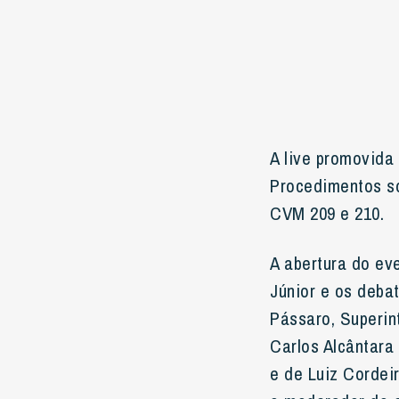
A live promovida
Procedimentos so
CVM 209 e 210.
A abertura do ev
Júnior e os deba
Pássaro, Superi
Carlos Alcântara
e de Luiz Cordei