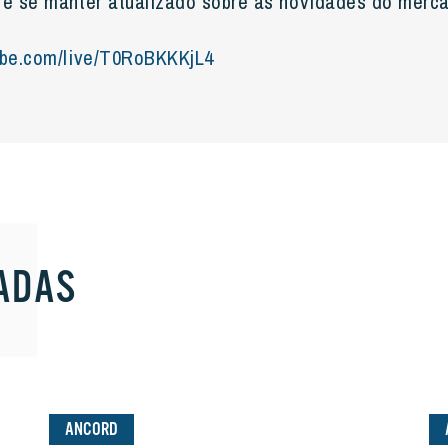
 e se manter atualizado sobre as novidades do merc
ube.com/live/T0RoBKKKjL4
ADAS
ANCORD