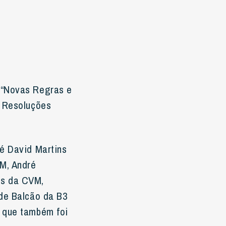
 “Novas Regras e
s Resoluções
sé David Martins
VM, André
os da CVM,
 de Balcão da B3
, que também foi