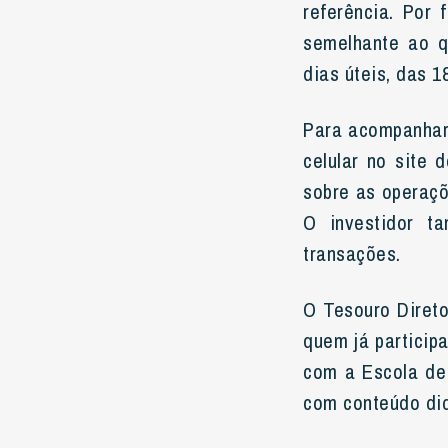
referência. Por 
semelhante ao q
dias úteis, das 1
Para acompanhar 
celular no site 
sobre as operaçõe
O investidor t
transações.
O Tesouro Direto
quem já particip
com a Escola de 
com conteúdo did