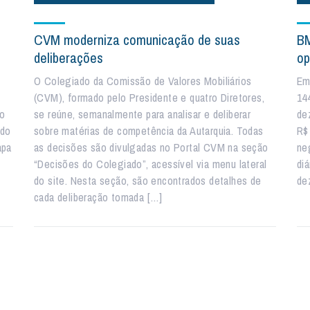
CVM moderniza comunicação de suas
BM
deliberações
op
O Colegiado da Comissão de Valores Mobiliários
Em
(CVM), formado pelo Presidente e quatro Diretores,
14
co
se reúne, semanalmente para analisar e deliberar
de
ndo
sobre matérias de competência da Autarquia. Todas
R$
apa
as decisões são divulgadas no Portal CVM na seção
ne
“Decisões do Colegiado”, acessível via menu lateral
di
do site. Nesta seção, são encontrados detalhes de
de
cada deliberação tomada […]