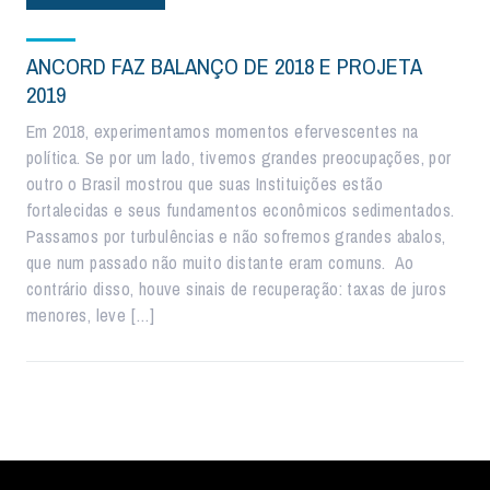
ANCORD FAZ BALANÇO DE 2018 E PROJETA
2019
Em 2018, experimentamos momentos efervescentes na
política. Se por um lado, tivemos grandes preocupações, por
outro o Brasil mostrou que suas Instituições estão
fortalecidas e seus fundamentos econômicos sedimentados.
Passamos por turbulências e não sofremos grandes abalos,
que num passado não muito distante eram comuns. Ao
contrário disso, houve sinais de recuperação: taxas de juros
menores, leve […]