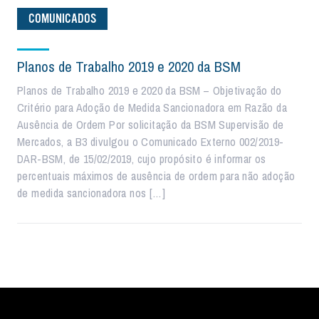
COMUNICADOS
Planos de Trabalho 2019 e 2020 da BSM
Planos de Trabalho 2019 e 2020 da BSM – Objetivação do
Critério para Adoção de Medida Sancionadora em Razão da
Ausência de Ordem Por solicitação da BSM Supervisão de
Mercados, a B3 divulgou o Comunicado Externo 002/2019-
DAR-BSM, de 15/02/2019, cujo propósito é informar os
percentuais máximos de ausência de ordem para não adoção
de medida sancionadora nos […]