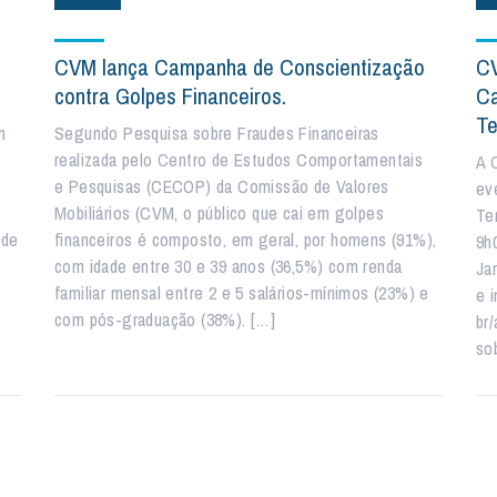
CVM lança Campanha de Conscientização
CV
contra Golpes Financeiros.
Ca
Te
m
Segundo Pesquisa sobre Fraudes Financeiras
realizada pelo Centro de Estudos Comportamentais
A 
e Pesquisas (CECOP) da Comissão de Valores
ev
Mobiliários (CVM, o público que cai em golpes
Te
 de
financeiros é composto, em geral, por homens (91%),
9h
com idade entre 30 e 39 anos (36,5%) com renda
Ja
familiar mensal entre 2 e 5 salários-mínimos (23%) e
e 
com pós-graduação (38%). […]
br
so