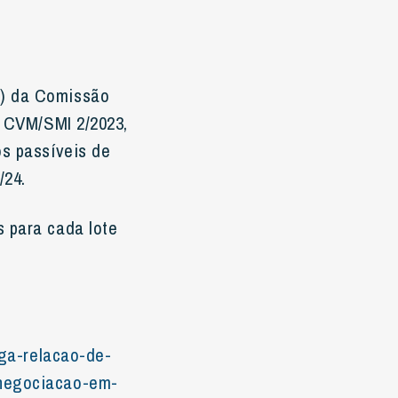
I) da Comissão
r CVM/SMI 2/2023,
os passíveis de
/24.
s para cada lote
lga-relacao-de-
-negociacao-em-