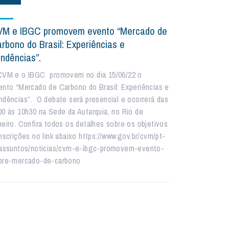
M e IBGC promovem evento “Mercado de
rbono do Brasil: Experiências e
ndências”.
CVM e o IBGC promovem no dia 15/06/22 o
ento “Mercado de Carbono do Brasil: Experiências e
ndências”. O debate será presencial e ocorrerá das
00 às 10h30 na Sede da Autarquia, no Rio de
neiro. Confira todos os detalhes sobre os objetivos
inscrições no link abaixo https://www.gov.br/cvm/pt-
/assuntos/noticias/cvm-e-ibgc-promovem-evento-
bre-mercado-de-carbono