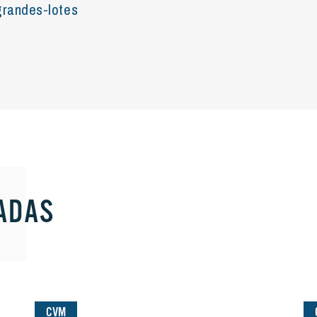
randes-lotes
ADAS
CVM