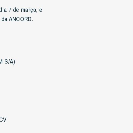
dia 7 de março, e
al da ANCORD.
M S/A)
TCV