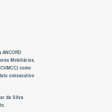
 da ANCORD
ores Mobiliários,
/A CVMCC) como
dato consecutivo
ar da Silva
to.