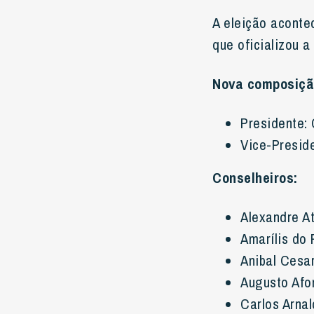
A eleição aconte
que oficializou 
Nova composiçã
Presidente:
Vice-Presid
Conselheiros:
Alexandre A
Amarílis do
Anibal Cesa
Augusto Afo
Carlos Arna