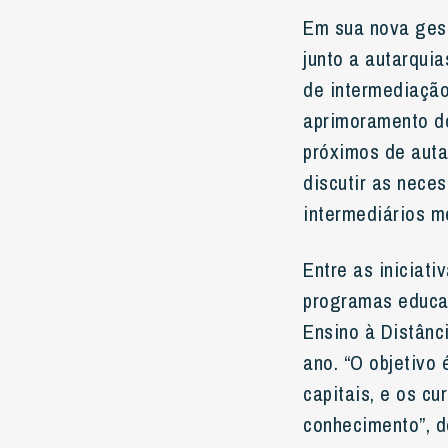
Em sua nova gest
junto a autarqui
de intermediação,
aprimoramento do
próximos de auta
discutir as nece
intermediários me
Entre as iniciat
programas educac
Ensino à Distânc
ano. “O objetivo
capitais, e os c
conhecimento”, d