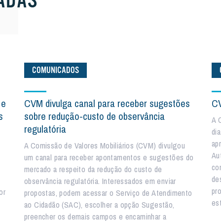
ADAS
COMUNICADOS
 e
CVM divulga canal para receber sugestões
CV
s
sobre redução-custo de observância
A 
regulatória
di
ap
A Comissão de Valores Mobiliários (CVM) divulgou
Au
um canal para receber apontamentos e sugestões do
co
mercado a respeito da redução do custo de
de
observância regulatória. Interessados em enviar
pr
or
propostas, podem acessar o Serviço de Atendimento
est
ao Cidadão (SAC), escolher a opção Sugestão,
preencher os demais campos e encaminhar a