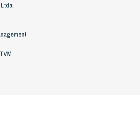
 Ltda.
Management
 CTVM