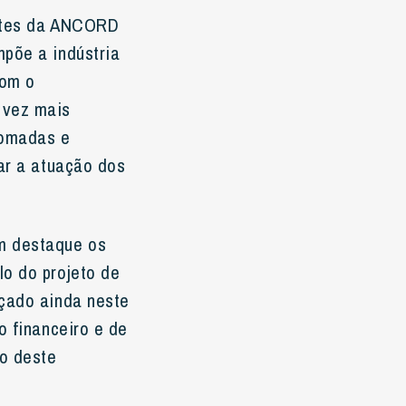
antes da ANCORD
mpõe a indústria
com o
 vez mais
tomadas e
nar a atuação dos
em destaque os
lo do projeto de
nçado ainda neste
o financeiro e de
ão deste