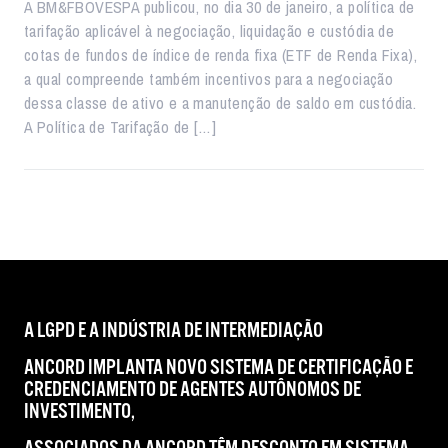
A BM&FBOVESPA publicou, no dia 30 de janeiro, a política de
tarifação aplicável à negociação, liquidação e custódia de
cotas de fundos de índice de renda fixa (ETF de Renda Fixa),
a qual compreende também incentivos para a negociação
dessa classe de ativo e a manutenção de saldo em custódia.
A Política de Tarifação de […]
A LGPD E A INDÚSTRIA DE INTERMEDIAÇÃO
ANCORD IMPLANTA NOVO SISTEMA DE CERTIFICAÇÃO E
CREDENCIAMENTO DE AGENTES AUTÔNOMOS DE
INVESTIMENTO,