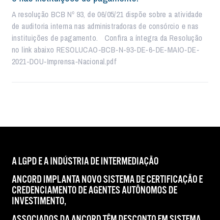
A resolução BCB Nº 93, de 06/05/21 dispõe sobre a atividade
de auditoria interna nas administradoras de consórcio e nas
instituições de pagamento. Confira a íntegra da Resolução
no link abaixo RESOLUCAO-BCB-N-93-DE-6-DE-MAIO-DE-
2021-DOU-Imprensa-Nacional.pdf
A LGPD E A INDÚSTRIA DE INTERMEDIAÇÃO
ANCORD IMPLANTA NOVO SISTEMA DE CERTIFICAÇÃO E
CREDENCIAMENTO DE AGENTES AUTÔNOMOS DE
INVESTIMENTO,
ASSOCIADOS DA ANCORD TÊM DESCONTO EM SISTEMA