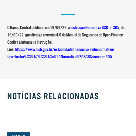
O Banco Central publicou em 19/09/22, a
Instrução Normativa BCB n° 305
, de
15/09/22, que divulga a versão 4.0 do Manual de Segurança do Open Finance
Confira a íntegra da Instrução:.
Link:
https://www.bcb.gov.br/estabilidadefinanceira/exibenormativo?
tipo=Instru%C3%A7%C3%A3o%20Normativa%20BCB&numero=305
NOTÍCIAS RELACIONADAS