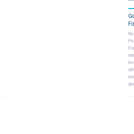
Go
Fi
No
Po
Fi
me
in
ad
mob
qu