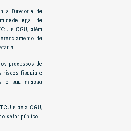
o a Diretoria de
midade legal, de
 TCU e CGU, além
gerenciamento de
taria.
 os processos de
 riscos fiscais e
os e sua missão
o TCU e pela CGU,
o setor público.