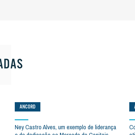
ADAS
ANCORD
Ney Castro Alves, um exemplo de liderança
Co
e de dedicação ao Mercado de Capitais
at