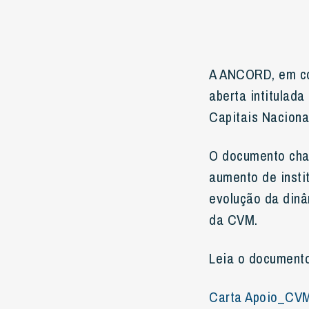
A ANCORD, em con
aberta intitulad
Capitais Nacional
O documento cha
aumento de insti
evolução da dinâ
da CVM.
Leia o documento
Carta Apoio_CV