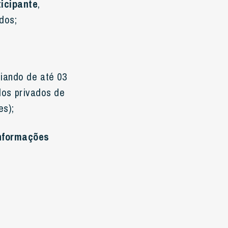
ticipante
,
dos;
riando de até 03
ulos privados de
es);
informações