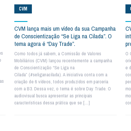
CVM
CVM lança mais um vídeo da sua Campanha
CV
de Conscientização “Se Liga na Cilada”. O
in
tema agora é “Day Trade”.
pr
os
Como todos já sabem, a Comissão de Valores
O 
o
Mobiliários (CVM) lançou recentemente a campanha
or
de Conscientização “Se Liga na
e 
Cilada” (#seliganacilada). A iniciativa conta com a
co
as
criação de 6 vídeos, todos produzidos em parceria
pe
com a B3. Dessa vez, o tema é sobre Day Trade. O
mo
audiovisual busca apresentar as principais
mob
características dessa prática que se […]
co