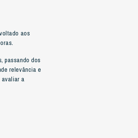
 voltado aos
toras.
s, passando dos
nde relevância e
 avaliar a