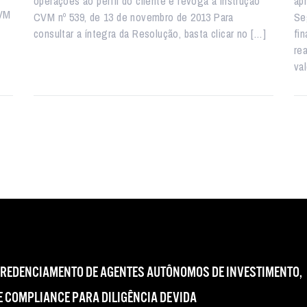
operações ao perfil do cliente e revoga a Instrução
ap
CVM
CVM nº 539, de 13 de novembro de 2013 Para
Se
consultar a íntegra da Resolução, basta clicar no […]
fi
re
va
CREDENCIAMENTO DE AGENTES AUTÔNOMOS DE INVESTIMENTO,
 COMPLIANCE PARA DILIGÊNCIA DEVIDA