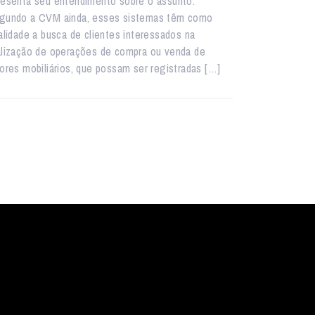
resenta seu entendimento sobre o assunto.
gundo a CVM ainda, esses sistemas têm como
nalidade a busca de clientes interessados na
alização de operações de compra ou venda de
lores mobiliários, que possam ser registradas […]