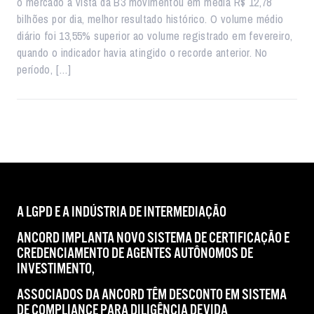
o mercado à vista da B3 movimentou em média R$ 12,78
bilhões por dia, melhor resultado histórico. O volume médio
diário foi 13,55% superior ao volume registrado em fevereiro,
quando o indicador havia atingido o recorde anterior. No
período, […]
A LGPD E A INDÚSTRIA DE INTERMEDIAÇÃO
ANCORD IMPLANTA NOVO SISTEMA DE CERTIFICAÇÃO E
CREDENCIAMENTO DE AGENTES AUTÔNOMOS DE
INVESTIMENTO,
ASSOCIADOS DA ANCORD TÊM DESCONTO EM SISTEMA
DE COMPLIANCE PARA DILIGÊNCIA DEVIDA