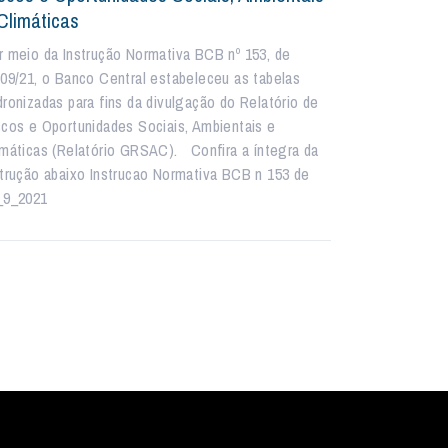
Climáticas
r meio da Instrução Normativa BCB nº 153, de
/09/21, o Banco Central estabeleceu as tabelas
dronizadas para fins da divulgação do Relatório de
scos e Oportunidades Sociais, Ambientais e
imáticas (Relatório GRSAC). Confira a íntegra da
strução abaixo Instrucao Normativa BCB n 153 de
_9_2021