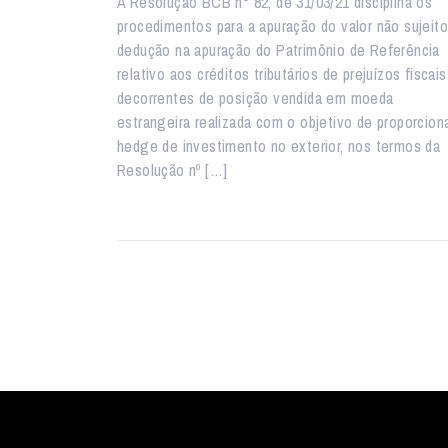
A Resolução BCB n° 82, de 31/03/21 disciplina os
procedimentos para a apuração do valor não sujeito
dedução na apuração do Patrimônio de Referência
relativo aos créditos tributários de prejuízos fiscais
decorrentes de posição vendida em moeda
estrangeira realizada com o objetivo de proporcion
hedge de investimento no exterior, nos termos da
Resolução nº […]