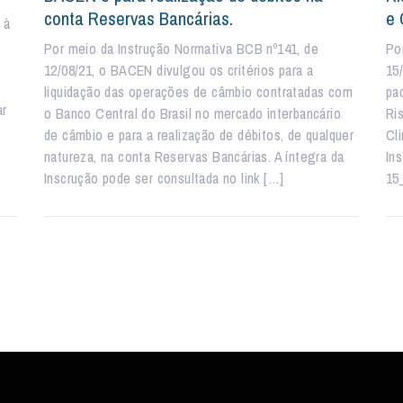
conta Reservas Bancárias.
e 
 à
Por meio da Instrução Normativa BCB nº141, de
Po
12/08/21, o BACEN divulgou os critérios para a
15
liquidação das operações de câmbio contratadas com
pa
ar
o Banco Central do Brasil no mercado interbancário
Ri
de câmbio e para a realização de débitos, de qualquer
Cl
natureza, na conta Reservas Bancárias. A íntegra da
In
Inscrução pode ser consultada no link […]
15