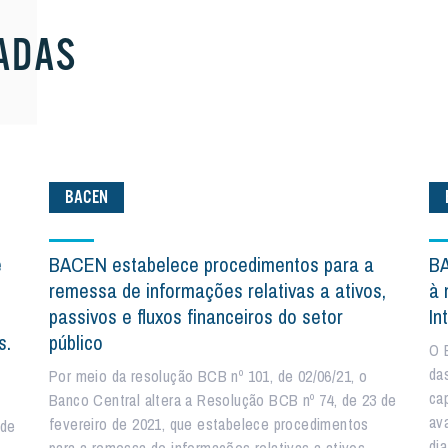
ADAS
BACEN
e
BACEN estabelece procedimentos para a
BA
remessa de informações relativas a ativos,
à 
passivos e fluxos financeiros do setor
In
s.
público
O 
da
Por meio da resolução BCB nº 101, de 02/06/21, o
ca
Banco Central altera a Resolução BCB nº 74, de 23 de
ava
fevereiro de 2021, que estabelece procedimentos
 de
di