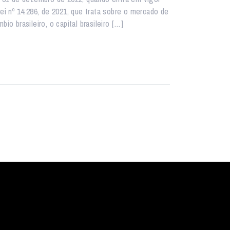
Lei nº 14.286, de 2021, que trata sobre o mercado de
bio brasileiro, o capital brasileiro […]