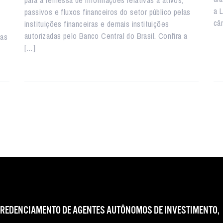
para a remessa de informações relativas a ativos,
a 
passivos e fluxos financeiros do setor público pelas
câm
instituições financeiras e demais instituições
autorizadas pelo Banco Central do Brasil. Confira a
das
[…]
CREDENCIAMENTO DE AGENTES AUTÔNOMOS DE INVESTIMENTO,