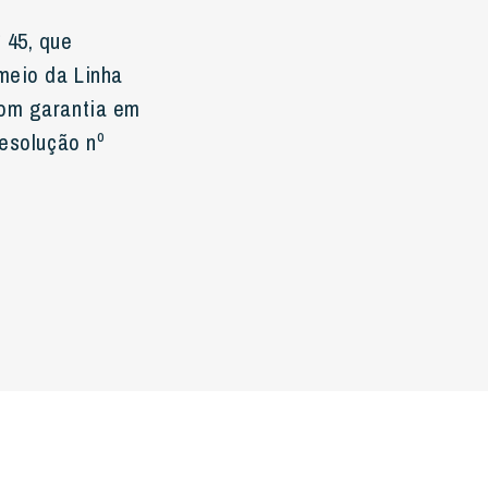
 45, que
meio da Linha
com garantia em
Resolução nº