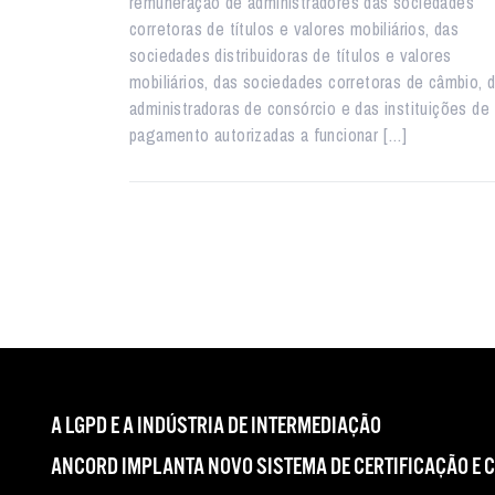
remuneração de administradores das sociedades
corretoras de títulos e valores mobiliários, das
sociedades distribuidoras de títulos e valores
mobiliários, das sociedades corretoras de câmbio, 
administradoras de consórcio e das instituições de
pagamento autorizadas a funcionar […]
A LGPD E A INDÚSTRIA DE INTERMEDIAÇÃO
ANCORD IMPLANTA NOVO SISTEMA DE CERTIFICAÇÃO E 