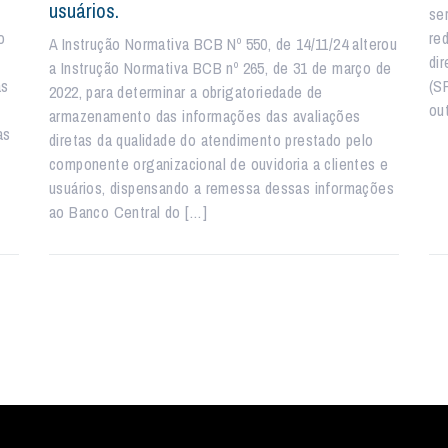
usuários.
se
o
re
A Instrução Normativa BCB Nº 550, de 14/11/24 alterou
di
a Instrução Normativa BCB nº 265, de 31 de março de
as
(S
2022, para determinar a obrigatoriedade de
ou
armazenamento das informações das avaliações
as
diretas da qualidade do atendimento prestado pelo
componente organizacional de ouvidoria a clientes e
usuários, dispensando a remessa dessas informações
ao Banco Central do […]