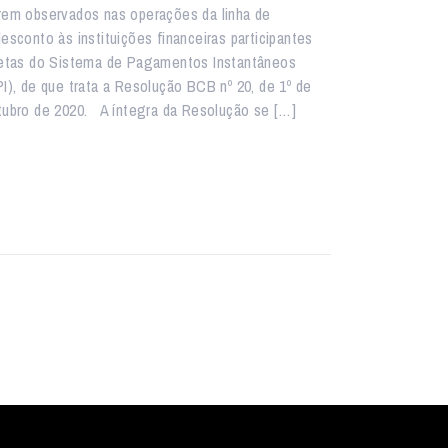
rem observados nas operações da linha de
desconto às instituições financeiras participantes
retas do Sistema de Pagamentos Instantâneos
PI), de que trata a Resolução BCB nº 20, de 1º de
tubro de 2020. A íntegra da Resolução se […]