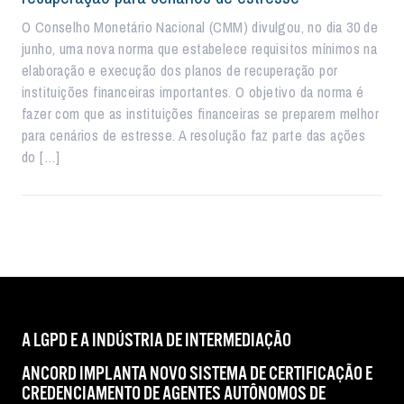
O Conselho Monetário Nacional (CMM) divulgou, no dia 30 de
junho, uma nova norma que estabelece requisitos mínimos na
elaboração e execução dos planos de recuperação por
instituições financeiras importantes. O objetivo da norma é
fazer com que as instituições financeiras se preparem melhor
para cenários de estresse. A resolução faz parte das ações
do […]
A LGPD E A INDÚSTRIA DE INTERMEDIAÇÃO
ANCORD IMPLANTA NOVO SISTEMA DE CERTIFICAÇÃO E
CREDENCIAMENTO DE AGENTES AUTÔNOMOS DE