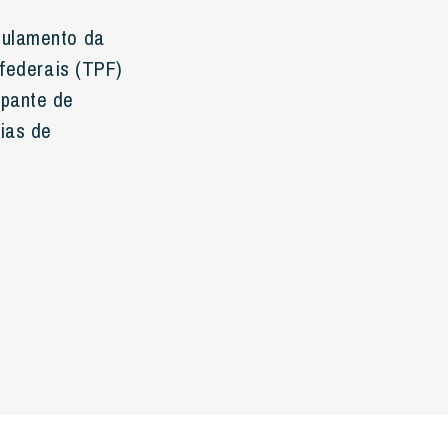
gulamento da
 federais (TPF)
ipante de
tias de