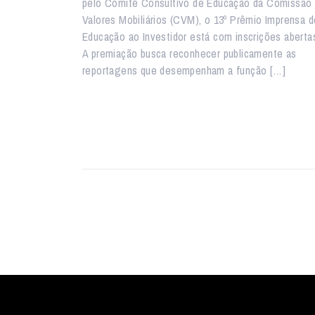
pelo Comitê Consultivo de Educação da Comissão
Valores Mobiliários (CVM), o 13º Prêmio Imprensa d
Educação ao Investidor está com inscrições aberta
A premiação busca reconhecer publicamente as
reportagens que desempenham a função […]