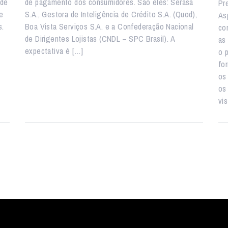
 de
de pagamento dos consumidores. São eles: Serasa
Pr
e
S.A., Gestora de Inteligência de Crédito S.A. (Quod),
As
s.
Boa Vista Serviços S.A. e a Confederação Nacional
co
de Dirigentes Lojistas (CNDL – SPC Brasil). A
as
expectativa é […]
o 
fo
os
os
vi