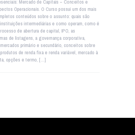
esenciais: Mercado de Capitais – Conceitos e
pectos Operacionais. O Curso possui um dos mais
mpletos conteúdos sobre o assunto: quais são
 instituições intermediárias e como operam, como é
processo de abertura de capital, IPO, as
rmas de listagens, a governança corporativa,
 mercados primário e secundário, conceitos sobre
 produtos de renda fixa e renda variável, mercado à
sta, opções e termo, […]