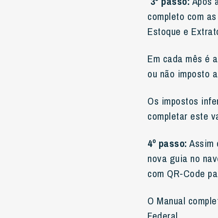
3º passo:
Após a
completo com as 
Estoque e Extrat
Em cada mês é a
ou não imposto a 
Os impostos infe
completar este v
4º passo:
Assim q
nova guia no na
com QR-Code par
O Manual complet
Federal.