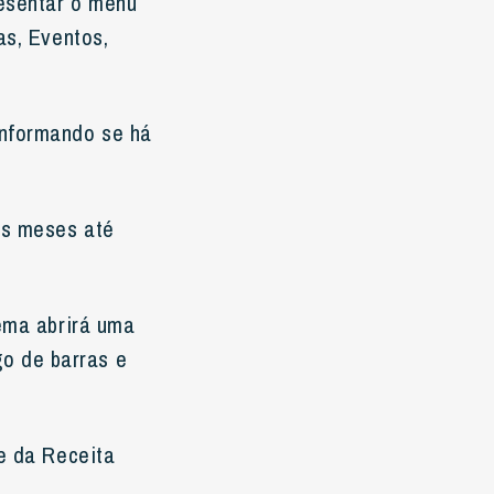
resentar o menu
as, Eventos,
informando se há
os meses até
tema abrirá uma
o de barras e
te da Receita