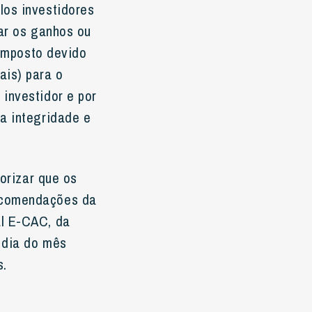
los investidores
rar os ganhos ou
 imposto devido
is) para o
investidor e por
a integridade e
orizar que os
recomendações da
al E-CAC, da
º dia do mês
s.