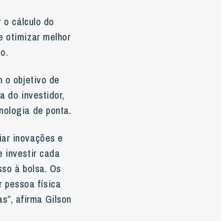
r o cálculo do
e otimizar melhor
o.
m o objetivo de
a do investidor,
nologia de ponta.
iar inovações e
e investir cada
sso à bolsa. Os
 pessoa física
s”, afirma Gilson