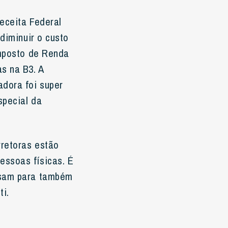
eceita Federal
diminuir o custo
Imposto de Renda
s na B3. A
adora foi super
special da
rretoras estão
essoas físicas. É
isam para também
ti.