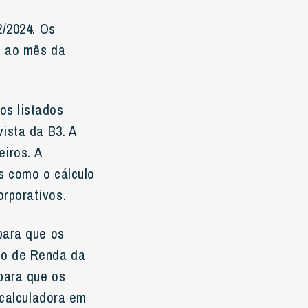
2/2024. Os
e ao mês da
os listados
ista da B3. A
eiros. A
s como o cálculo
rporativos.
para que os
to de Renda da
para que os
 calculadora em