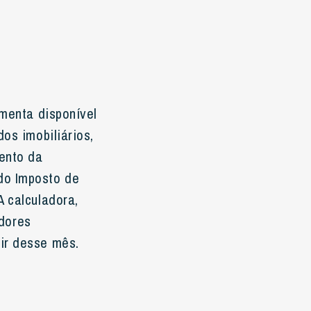
amenta disponível
os imobiliários,
mento da
do Imposto de
A calculadora,
idores
ir desse mês.