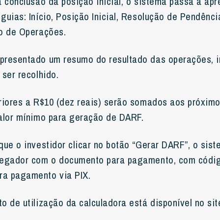
 conclusão da posição inicial, o sistema passa a ap
guias: Início, Posição Inicial, Resolução de Pendênci
o de Operações.
presentado um resumo do resultado das operações, 
ser recolhido.
riores a R$10 (dez reais) serão somados aos próxim
alor mínimo para geração de DARF.
ue o investidor clicar no botão “Gerar DARF”, o sis
vegador com o documento para pagamento, com códig
a pagamento via PIX.
o de utilização da calculadora está disponível no si