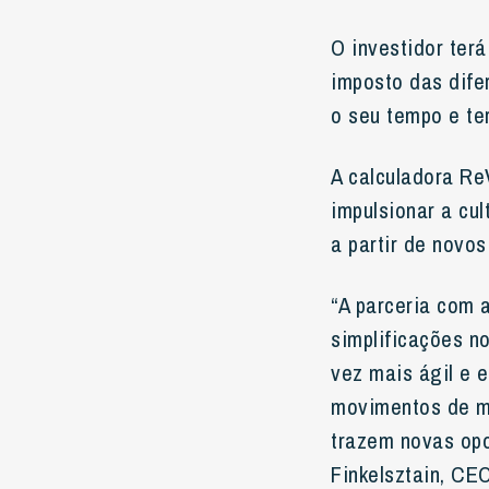
O investidor terá
imposto das dife
o seu tempo e te
A calculadora ReV
impulsionar a cul
a partir de novo
“A parceria com 
simplificações n
vez mais ágil e 
movimentos de m
trazem novas opo
Finkelsztain, CE