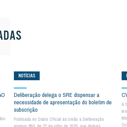
ADAS
NOTÍCIAS
ÃO
Deliberação delega o SRE dispensar a
CV
necessidade de apresentação do boletim de
A 
subscrição
In
Mo
bio
Publicada no Diário Oficial da União a Deliberação
Ci
número 860, de 22 de julho de 2020, que delega