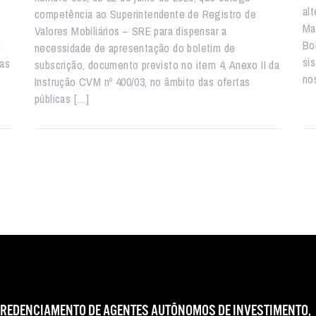
al
competência ao Superintendente de Registro de
Ma
Valores Mobiliários – SRE para dispensar a
Bo
i
necessidade de apresentação do boletim de
si
 as
subscrição, documento previsto no item 4, Anexo II da
no
Instrução CVM nº 400/03, no âmbito das ofertas
públicas […]
CREDENCIAMENTO DE AGENTES AUTÔNOMOS DE INVESTIMENTO,