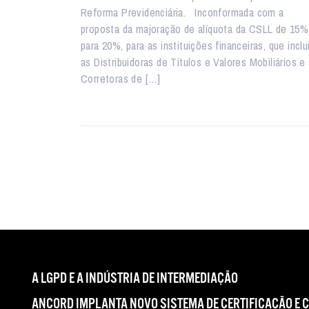
Reforma Previdenciária. Inconformada com a
proposta da majoração de alíquota da CSLL de 15%
para 20%, para as instituições financeiras, que inclu
as Distribuidoras de Títulos e Valores Mobiliários e
Corretoras de […]
A LGPD E A INDÚSTRIA DE INTERMEDIAÇÃO
ANCORD IMPLANTA NOVO SISTEMA DE CERTIFICAÇÃO E 