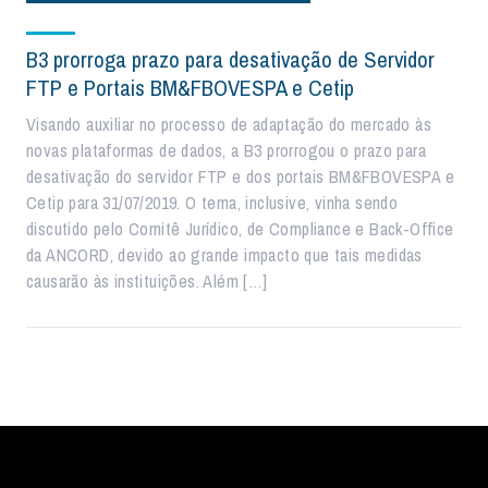
B3 prorroga prazo para desativação de Servidor
FTP e Portais BM&FBOVESPA e Cetip
Visando auxiliar no processo de adaptação do mercado às
novas plataformas de dados, a B3 prorrogou o prazo para
desativação do servidor FTP e dos portais BM&FBOVESPA e
Cetip para 31/07/2019. O tema, inclusive, vinha sendo
discutido pelo Comitê Jurídico, de Compliance e Back-Office
da ANCORD, devido ao grande impacto que tais medidas
causarão às instituições. Além […]