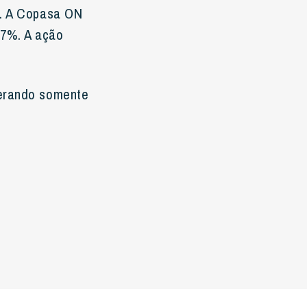
s. A Copasa ON
97%. A ação
derando somente