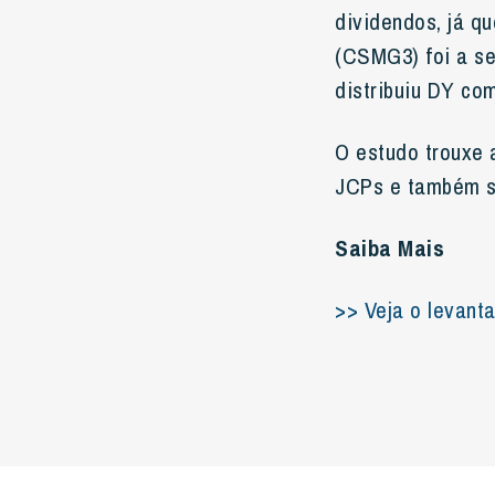
dividendos, já q
(CSMG3) foi a se
distribuiu DY co
O estudo trouxe 
JCPs e também s
Saiba Mais
>> Veja o levant