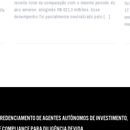
receita total na comparação com o mesmo período do
fo
ano anterior, atingindo R$ 621,3 milhões. Esse
35%
1T
desempenho foi parcialmente neutralizado pelo […]
em
me
CREDENCIAMENTO DE AGENTES AUTÔNOMOS DE INVESTIMENTO,
 COMPLIANCE PARA DILIGÊNCIA DEVIDA