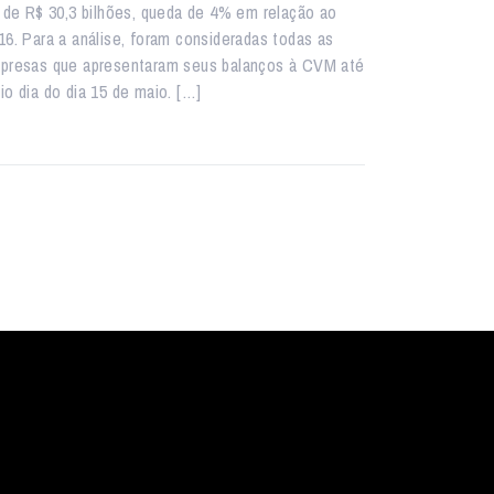
i de R$ 30,3 bilhões, queda de 4% em relação ao
16. Para a análise, foram consideradas todas as
presas que apresentaram seus balanços à CVM até
io dia do dia 15 de maio. […]