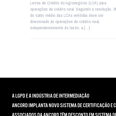
Letras de Crédito do Agronegócio (LCA) para
operações de crédito rural. Segundo a resolução, 
do saldo médio das LCAs emitidas deve ser
direcionado às operações de crédito rural,
independentemente do lastro, a […]
A LGPD E A INDÚSTRIA DE INTERMEDIAÇÃO
ANCORD IMPLANTA NOVO SISTEMA DE CERTIFICAÇÃO E 
ASSOCIADOS DA ANCORD TÊM DESCONTO EM SISTEMA DE