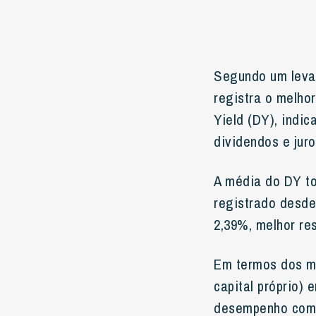
Segundo um levan
registra o melho
Yield (DY), indi
dividendos e juro
A média do DY tot
registrado desde
2,39%, melhor re
Em termos dos me
capital próprio)
desempenho com 