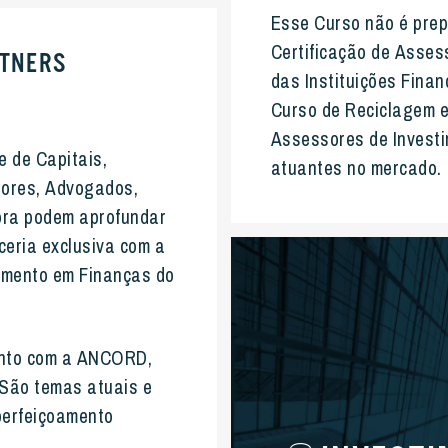
Esse Curso não é prep
Certificação de
Assess
RTNERS
das Instituições Fina
Curso de Reciclagem e
Assessores de Investi
e de Capitais,
atuantes no mercado.
idores, Advogados,
ora podem aprofundar
ceria exclusiva com a
namento em Finanças do
unto com a ANCORD,
 São temas atuais e
perfeiçoamento