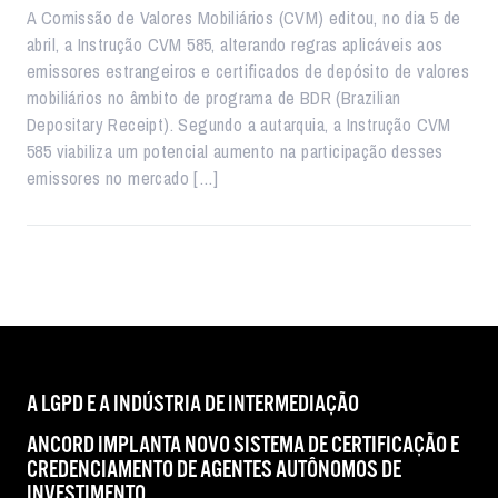
A Comissão de Valores Mobiliários (CVM) editou, no dia 5 de
abril, a Instrução CVM 585, alterando regras aplicáveis aos
emissores estrangeiros e certificados de depósito de valores
mobiliários no âmbito de programa de BDR (Brazilian
Depositary Receipt). Segundo a autarquia, a Instrução CVM
585 viabiliza um potencial aumento na participação desses
emissores no mercado […]
A LGPD E A INDÚSTRIA DE INTERMEDIAÇÃO
ANCORD IMPLANTA NOVO SISTEMA DE CERTIFICAÇÃO E
CREDENCIAMENTO DE AGENTES AUTÔNOMOS DE
INVESTIMENTO,