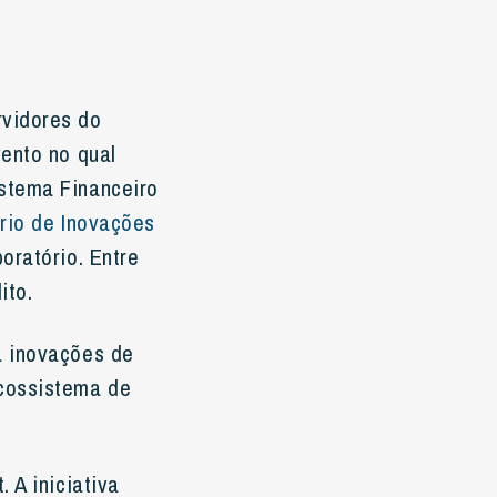
rvidores do
ento no qual
stema Financeiro
ório de Inovações
oratório. Entre
ito.
a inovações de
ecossistema de
 A iniciativa