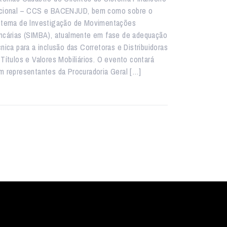
cional – CCS e BACENJUD, bem como sobre o
stema de lnvestigação de Movimentações
ncárias (SIMBA), atualmente em fase de adequação
cnica para a inclusão das Corretoras e Distribuidoras
 Títulos e Valores Mobiliários. O evento contará
m representantes da Procuradoria Geral […]