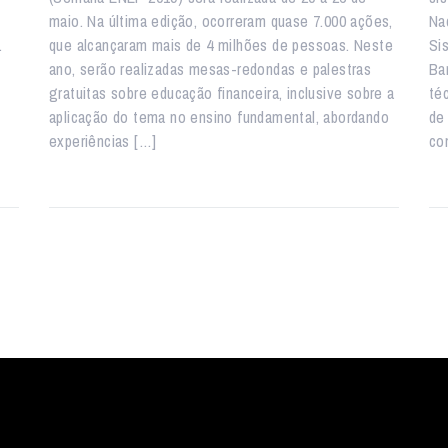
maio. Na última edição, ocorreram quase 7.000 ações,
Na
.
que alcançaram mais de 4 milhões de pessoas. Neste
Si
ano, serão realizadas mesas-redondas e palestras
Ba
gratuitas sobre educação financeira, inclusive sobre a
té
aplicação do tema no ensino fundamental, abordando
de
experiências […]
co