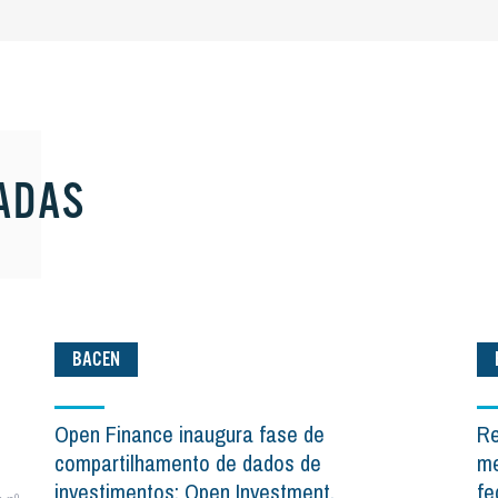
ADAS
BACEN
Open Finance inaugura fase de
Re
compartilhamento de dados de
me
investimentos: Open Investment.
fe