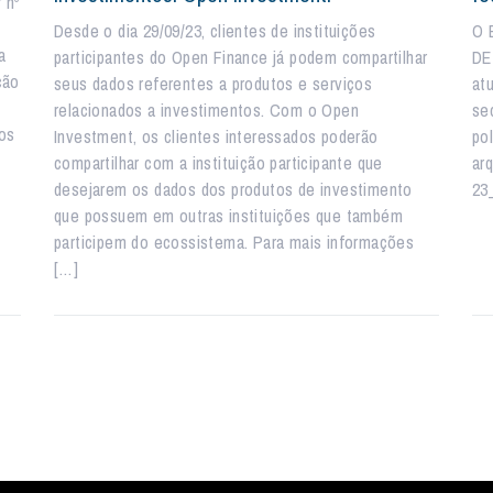
 nº
Desde o dia 29/09/23, clientes de instituições
O 
a
participantes do Open Finance já podem compartilhar
DE
ção
seus dados referentes a produtos e serviços
at
relacionados a investimentos. Com o Open
sec
os
Investment, os clientes interessados poderão
po
compartilhar com a instituição participante que
ar
desejarem os dados dos produtos de investimento
23
que possuem em outras instituições que também
participem do ecossistema. Para mais informações
[…]