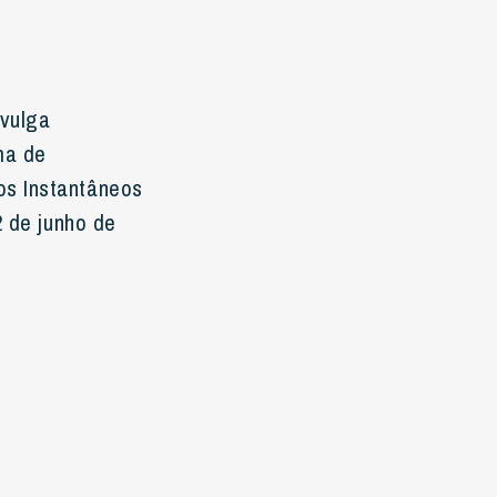
ivulga
ma de
os Instantâneos
2 de junho de