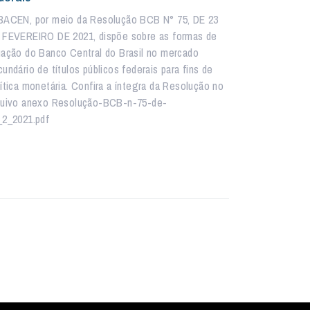
BACEN, por meio da Resolução BCB N° 75, DE 23
 FEVEREIRO DE 2021, dispõe sobre as formas de
uação do Banco Central do Brasil no mercado
undário de títulos públicos federais para fins de
lítica monetária. Confira a íntegra da Resolução no
quivo anexo Resolução-BCB-n-75-de-
_2_2021.pdf