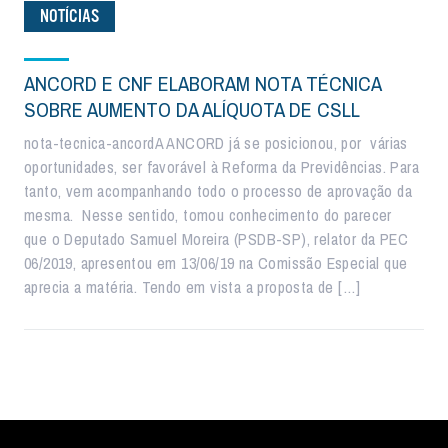
NOTÍCIAS
ANCORD E CNF ELABORAM NOTA TÉCNICA
SOBRE AUMENTO DA ALÍQUOTA DE CSLL
nota-tecnica-ancordA ANCORD já se posicionou, por várias
oportunidades, ser favorável à Reforma da Previdências. Para
tanto, vem acompanhando todo o processo de aprovação da
mesma. Nesse sentido, tomou conhecimento do parecer
que o Deputado Samuel Moreira (PSDB-SP), relator da PEC
06/2019, apresentou em 13/06/19 na Comissão Especial que
aprecia a matéria. Tendo em vista a proposta de […]