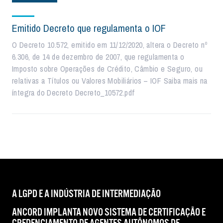
Emitido Decreto que regulamenta o IOF
O Decreto 10.572, emitido em 11/12/2020, altera o Decreto nº
6.306, de 14 de dezembro de 2007, que regulamenta o
Imposto sobre Operações de Crédito, Câmbio e Seguro, ou
relativas a Títulos ou Valores Mobiliários – IOF Saiba mais na
íntegra do Decreto Decreto_10572.pdf
A LGPD E A INDÚSTRIA DE INTERMEDIAÇÃO
ANCORD IMPLANTA NOVO SISTEMA DE CERTIFICAÇÃO E