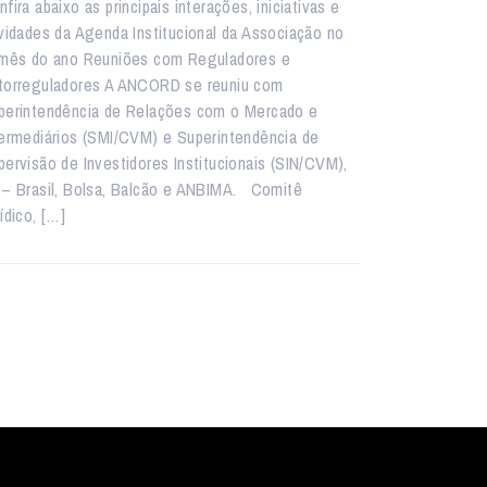
fira abaixo as principais interações, iniciativas e
ividades da Agenda Institucional da Associação no
 mês do ano Reuniões com Reguladores e
torreguladores A ANCORD se reuniu com
perintendência de Relações com o Mercado e
termediários (SMI/CVM) e Superintendência de
pervisão de Investidores Institucionais (SIN/CVM),
 – Brasil, Bolsa, Balcão e ANBIMA. Comitê
ídico, […]