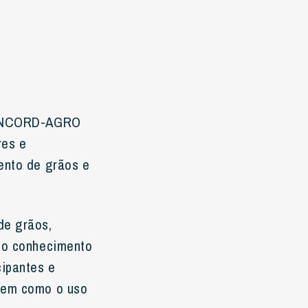
 “ANCORD-AGRO
res e
ento de grãos e
de grãos,
e o conhecimento
cipantes e
 bem como o uso