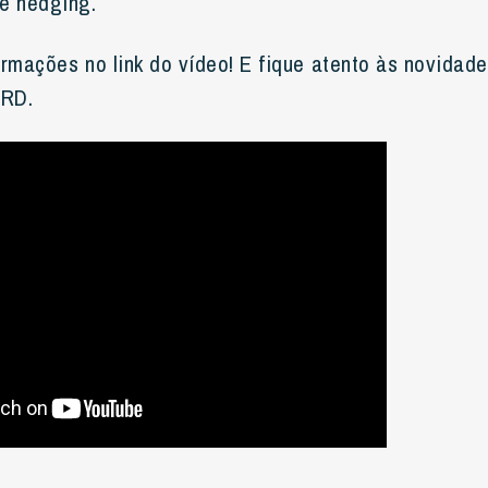
e hedging.
ormações no link do vídeo! E fique atento às novidad
ORD.