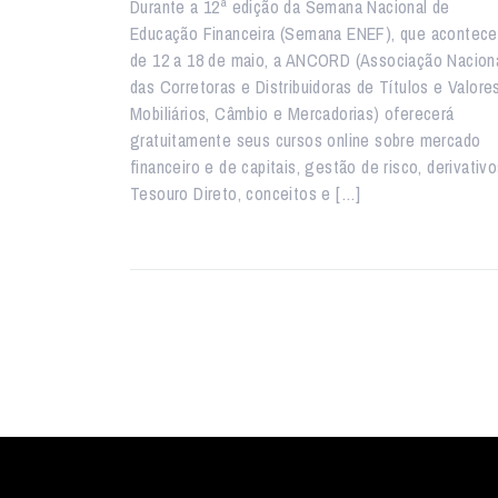
Durante a 12ª edição da Semana Nacional de
Educação Financeira (Semana ENEF), que acontece
de 12 a 18 de maio, a ANCORD (Associação Nacion
das Corretoras e Distribuidoras de Títulos e Valore
Mobiliários, Câmbio e Mercadorias) oferecerá
gratuitamente seus cursos online sobre mercado
financeiro e de capitais, gestão de risco, derivativo
Tesouro Direto, conceitos e […]