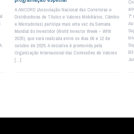
Con
at
A ANCORD (Associação Nacional das Corretoras e
al
7º
Distribuidoras de Títulos e Valores Mobiliários, Câmbio
s
Au
e Mercadorias) participa mais uma vez da Semana
Su
Mundial do Investidor (World Investor Week – WIW
In
2025), que será realizada entre os dias 06 e 12 de
s,
Su
outubro de 2025. A iniciativa é promovida pela
B3
Organização Internacional das Comissões de Valores
Jur
[…]