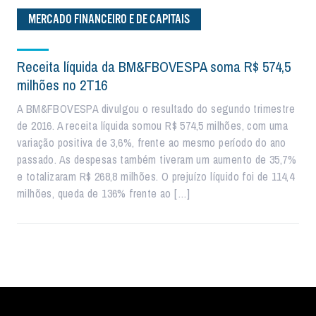
MERCADO FINANCEIRO E DE CAPITAIS
Receita líquida da BM&FBOVESPA soma R$ 574,5
milhões no 2T16
A BM&FBOVESPA divulgou o resultado do segundo trimestre
de 2016. A receita líquida somou R$ 574,5 milhões, com uma
variação positiva de 3,6%, frente ao mesmo período do ano
passado. As despesas também tiveram um aumento de 35,7%
e totalizaram R$ 268,8 milhões. O prejuízo líquido foi de 114,4
milhões, queda de 136% frente ao […]