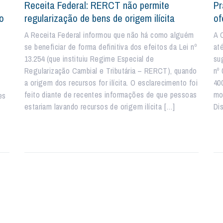
Receita Federal: RERCT não permite
Pr
ão
regularização de bens de origem ilícita
of
A Receita Federal informou que não há como alguém
A 
se beneficiar de forma definitiva dos efeitos da Lei nº
at
13.254 (que instituiu Regime Especial de
su
Regularização Cambial e Tributária – RERCT), quando
nº
a origem dos recursos for ilícita. O esclarecimento foi
40
feito diante de recentes informações de que pessoas
mo
es
estariam lavando recursos de origem ilícita […]
Di