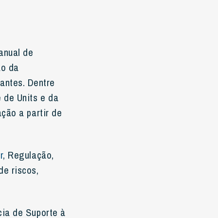
anual de
ão da
ntes. Dentre
 de Units e da
ção a partir de
r
, Regulação,
e riscos,
cia de Suporte à