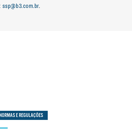
:
ssp@b3.com.br
.
NORMAS E REGULAÇÕES