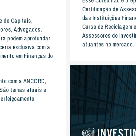
Esse Curso não é prep
Certificação de
Assess
das Instituições Fina
e de Capitais,
Curso de Reciclagem e
idores, Advogados,
Assessores de Investi
ora podem aprofundar
atuantes no mercado.
ceria exclusiva com a
namento em Finanças do
unto com a ANCORD,
 São temas atuais e
perfeiçoamento
INVESTI