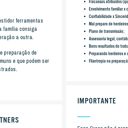
Fracassos atribuídos (qu
Envolvimento familiar x 
Confiabilidade x Sincer
vestidor ferramentas
Mal preparo de herdeiros
a família consiga
Plano de transmissão;
eração a outra.
Assessoria legal, contáb
Bons resultados do trab
 e preparação de
Preparando herdeiros e 
omuns e que podem ser
Filantropia na preparaçã
strados.
IMPORTANTE
RTNERS