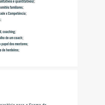
alitativos e quantitativos);
comitês familiares;
idade x Competência;
;
il, coaching;
alho de um coach;
o papel dos mentores;
o de herdeiros;