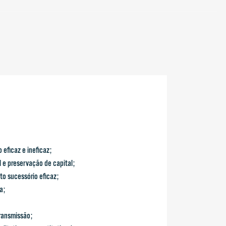
eficaz e ineficaz;
l e preservação de capital;
o sucessório eficaz;
a;
ansmissão;