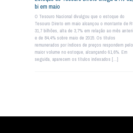
bi em maio
O Tesouro Nacional divulgou que o estoque do
Tesouro Direto em maio alcançou o montante de R
31,7 bilhões, alta de 3,7% em relação ao mês anteri
e de 84,4% sobre maio de 2015. Os títulos
remunerados por índices de preços respondem pel
maior volume no estoque, alcançando 61,6%. Em
seguida, aparecem os títulos indexados […]