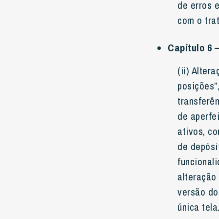
de erros 
com o tra
Capítulo 6 
(ii) Alte
posições”
transferê
de aperfe
ativos, c
de depósi
funcionali
alteração
versão do
única tela