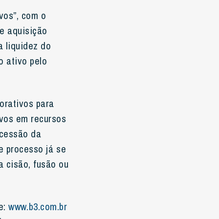
ivos”, com o
de aquisição
a liquidez do
o ativo pelo
orativos para
ivos em recursos
 cessão da
e processo já se
 cisão, fusão ou
e:
www.b3.com.br