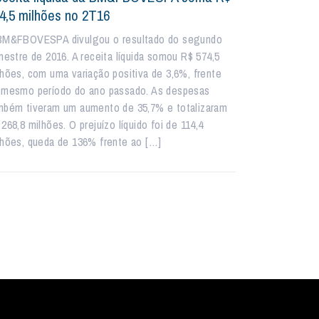
4,5 milhões no 2T16
BM&FBOVESPA divulgou o resultado do segundo
imestre de 2016. A receita líquida somou R$ 574,5
lhões, com uma variação positiva de 3,6%, frente
 mesmo período do ano passado. As despesas
mbém tiveram um aumento de 35,7% e totalizaram
268,8 milhões. O prejuízo líquido foi de 114,4
lhões, queda de 136% frente ao […]