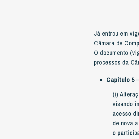
Já entrou em vig
Câmara de Comp
O documento (vig
processos da Câ
Capítulo 5 
(i) Alter
visando i
acesso di
de nova a
o particip