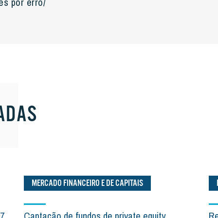
s por erro/
ADAS
MERCADO FINANCEIRO E DE CAPITAIS
,7
Captação de fundos de private equity
Re