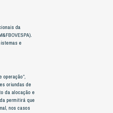
cionais da
BM&FBOVESPA).
sistemas e
e operação”,
ões oriundas de
to da alocação e
ida permitirá que
onal, nos casos