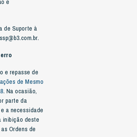
ão e
a de Suporte à
 ssp@b3.com.br.
erro
ão e repasse de
rações de Mesmo
18
. Na ocasião,
r parte da
 e a necessidade
 inibição deste
m as Ordens de