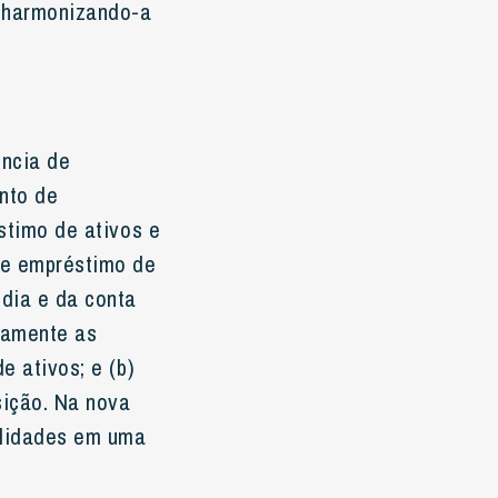
, harmonizando-a
ência de
ento de
stimo de ativos e
de empréstimo de
ódia e da conta
damente as
e ativos; e (b)
sição. Na nova
nalidades em uma