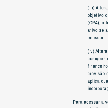
(iii) Alte
objetivo d
(OPA), o 
ativo se 
emissor.
(iv) Alte
posições 
financeir
provisão 
aplica qu
incorpora
Para acessar a 