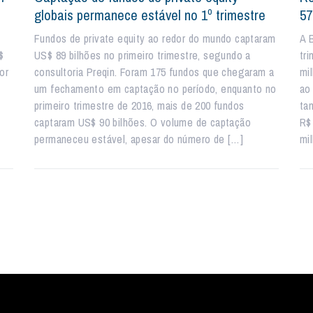
globais permanece estável no 1º trimestre
57
Fundos de private equity ao redor do mundo captaram
A 
$
US$ 89 bilhões no primeiro trimestre, segundo a
tr
or
consultoria Preqin. Foram 175 fundos que chegaram a
mi
um fechamento em captação no período, enquanto no
ao
o
primeiro trimestre de 2016, mais de 200 fundos
ta
captaram US$ 90 bilhões. O volume de captação
R$ 
permaneceu estável, apesar do número de […]
mi