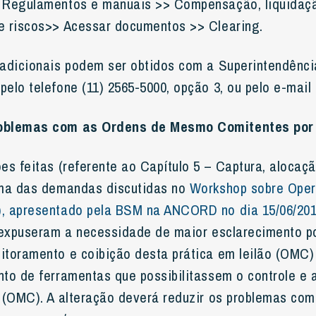
 Regulamentos e manuais >> Compensação, liquidaç
e riscos>> Acessar documentos >> Clearing.
adicionais podem ser obtidos com a Superintendênci
elo telefone (11) 2565-5000, opção 3, ou pelo e-mail
oblemas com as Ordens de Mesmo Comitentes por 
es feitas (referente ao Capítulo 5 – Captura, alocaç
uma das demandas discutidas no
Workshop sobre Ope
, apresentado pela BSM na ANCORD no dia 15/06/20
 expuseram a necessidade de maior esclarecimento po
toramento e coibição desta prática em leilão (OMC)
to de ferramentas que possibilitassem o controle e a
 (OMC). A alteração deverá reduzir os problemas co