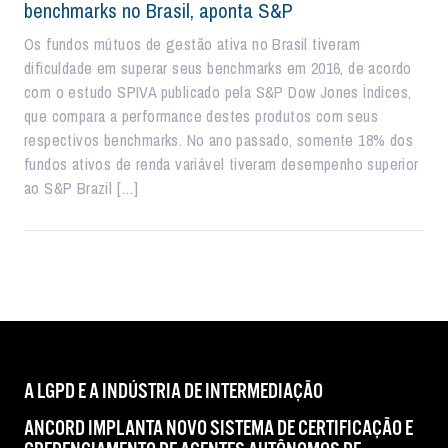
benchmarks no Brasil, aponta S&P
Os fundos mútuos de gestão ativa no Brasil tiveram
dificuldade em superar seus benchmarks em 2016, de acordo
com o estudo SPIVA publicado pela S&P Dow Jones Índices,
que compara a performance destes produtos com seus
respectivos benchmarks. No ano passado, somente 18% dos
fundos ativos de renda variável tiveram desempenho superior
ao S&P Brazil […]
A LGPD E A INDÚSTRIA DE INTERMEDIAÇÃO
ANCORD IMPLANTA NOVO SISTEMA DE CERTIFICAÇÃO E