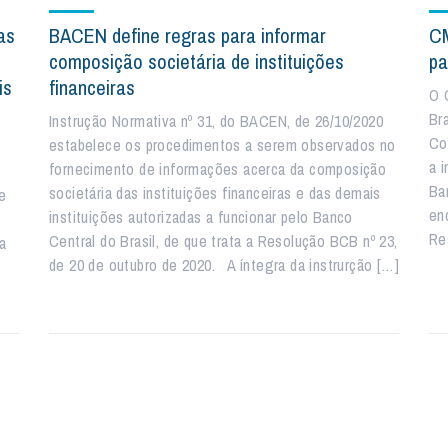
as
BACEN define regras para informar
CM
composição societária de instituições
pa
is
financeiras
O 
Br
Instrução Normativa nº 31, do BACEN, de 26/10/2020
Co
estabelece os procedimentos a serem observados no
a 
fornecimento de informações acerca da composição
Ba
societária das instituições financeiras e das demais
de
en
instituições autorizadas a funcionar pelo Banco
Re
Central do Brasil, de que trata a Resolução BCB nº 23,
da
de 20 de outubro de 2020. A íntegra da instrurção […]