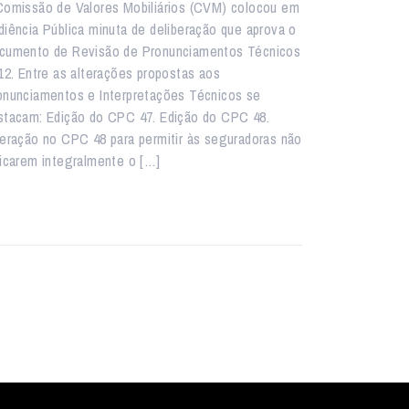
Comissão de Valores Mobiliários (CVM) colocou em
diência Pública minuta de deliberação que aprova o
cumento de Revisão de Pronunciamentos Técnicos
 12. Entre as alterações propostas aos
onunciamentos e Interpretações Técnicos se
stacam: Edição do CPC 47. Edição do CPC 48.
teração no CPC 48 para permitir às seguradoras não
licarem integralmente o […]