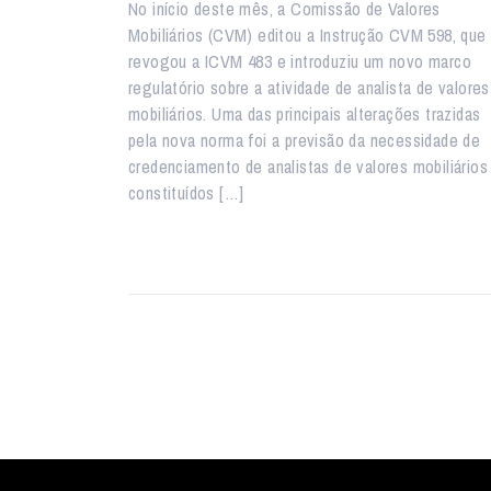
No início deste mês, a Comissão de Valores
Mobiliários (CVM) editou a Instrução CVM 598, que
revogou a ICVM 483 e introduziu um novo marco
regulatório sobre a atividade de analista de valores
mobiliários. Uma das principais alterações trazidas
pela nova norma foi a previsão da necessidade de
credenciamento de analistas de valores mobiliários
constituídos […]