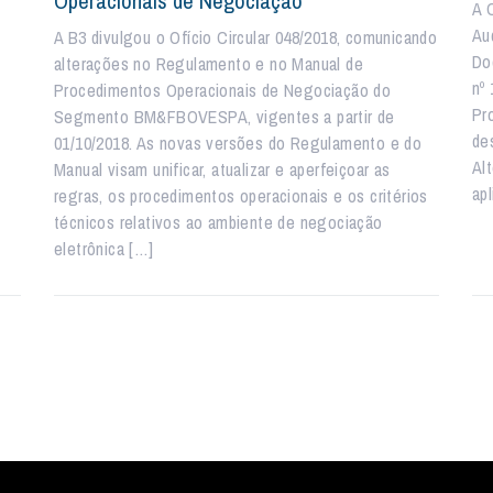
Operacionais de Negociação
A 
Au
A B3 divulgou o Ofício Circular 048/2018, comunicando
Do
alterações no Regulamento e no Manual de
nº
Procedimentos Operacionais de Negociação do
Pr
Segmento BM&FBOVESPA, vigentes a partir de
de
01/10/2018. As novas versões do Regulamento e do
Al
Manual visam unificar, atualizar e aperfeiçoar as
ap
regras, os procedimentos operacionais e os critérios
técnicos relativos ao ambiente de negociação
eletrônica […]